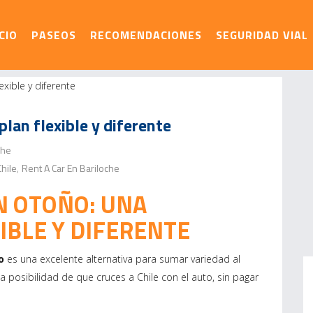
ICIO
PASEOS
RECOMENDACIONES
SEGURIDAD VIAL
plan flexible y diferente
che
Chile
Rent A Car En Bariloche
,
N OTOÑO: UNA
IBLE Y DIFERENTE
o
es una excelente alternativa para sumar variedad al
 posibilidad de que cruces a Chile con el auto, sin pagar