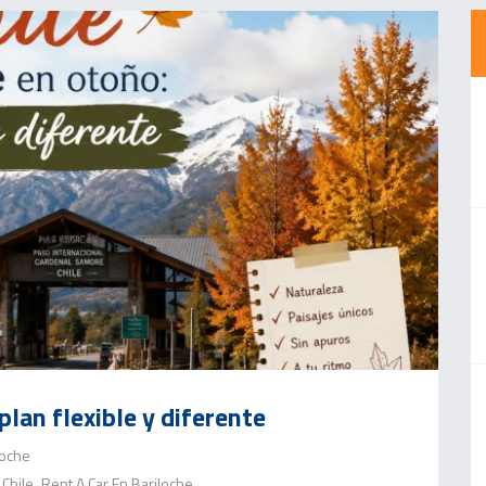
plan flexible y diferente
loche
 Chile
Rent A Car En Bariloche
,