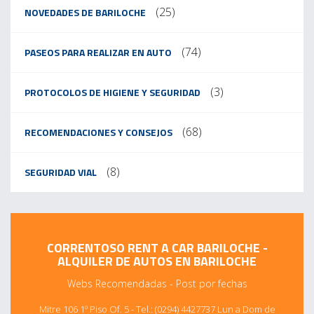
(25)
NOVEDADES DE BARILOCHE
(74)
PASEOS PARA REALIZAR EN AUTO
(3)
PROTOCOLOS DE HIGIENE Y SEGURIDAD
(68)
RECOMENDACIONES Y CONSEJOS
(8)
SEGURIDAD VIAL
CORRENTOSO RENT A CAR BARILOCHE -
ALQUILER DE AUTOS EN BARILOCHE
Webs Recomendadas
-
Post por fechas
Mitre 106 1º Piso Of. 5 - Tel.: (0294) 4427737 Lun a Dom de