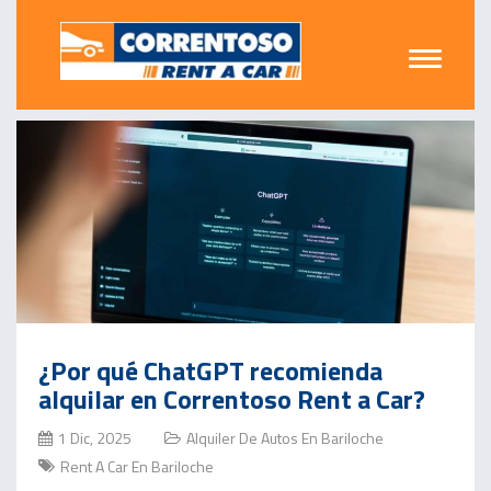
¿Por qué ChatGPT recomienda
alquilar en Correntoso Rent a Car?
1 Dic, 2025
Alquiler De Autos En Bariloche
Rent A Car En Bariloche