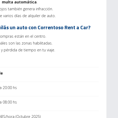
 →
multa automática
.
ojos también genera infracción.
 varios días de alquiler de auto.
uilás un auto con Correntoso Rent a Car?
compras están en el centro.
les son las zonas habilitadas.
 y pérdida de tiempo en tu viaje.
le
a 20:00 hs
a 08:00 hs
ARS/hora (Octubre 2025)