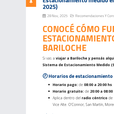
Estacionamiento medido en
2025)
28 Nov, 2025
Recomendaciones Y Con
CONOCÉ CÓMO FU
ESTACIONAMIENT
BARILOCHE
Si vas a
viajar a Bariloche y pensás alqu
Sistema de Estacionamiento Medido (
🕗 Horarios de estacionamiento
Horario pago:
de
08:00 a 20:00 hs
.
Horario gratuito:
de
20:00 a 08:00
Aplica dentro del
radio céntrico
de B
Vice Alte. O’Connor, San Martín, Moren