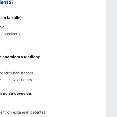
iento?
en la calle):
ja.
acionamiento.
acionamiento Medido):
mercios habilitados).
 se activa el tiempo.
sa
no se devuelve
.
centro y escanean patentes.