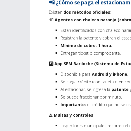
📲 ¿Cómo se paga el estacionam
Existen
dos métodos oficiales
:
1⃣ Agentes con chaleco naranja (cobro 
Están identificados con chaleco naran
Registran la patente y cobran el est
Mínimo de cobro: 1 hora.
Entregan ticket o comprobante.
2️⃣ App SEM Bariloche (Sistema de Est
Disponible para
Android y iPhone
.
Se carga crédito (con tarjeta o en co
Al estacionar, se ingresa la
patente
y
Se puede fraccionar por minuto.
Importante:
el crédito que no se u
⚠ Multas y controles
Inspectores municipales recorren el 