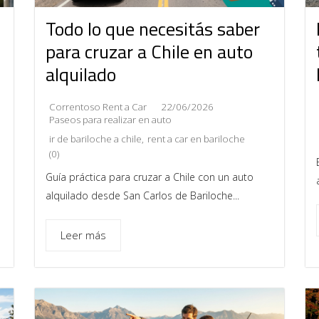
Todo lo que necesitás saber
para cruzar a Chile en auto
alquilado
Correntoso Rent a Car
22/06/2026
Paseos para realizar en auto
ir de bariloche a chile
,
rent a car en bariloche
(0)
Guía práctica para cruzar a Chile con un auto
alquilado desde San Carlos de Bariloche...
Leer más