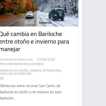
Qué cambia en Bariloche
entre otoño e invierno para
manejar
Correntoso Rent a Car
01/06/2026
Recomendaciones y consejos
bariloche en otoño
,
invierno en bariloche
,
rent a car en bariloche
(0)
Diferencias entre recorrer San Carlos de
Bariloche en otoño o en invierno en auto
Bariloche...