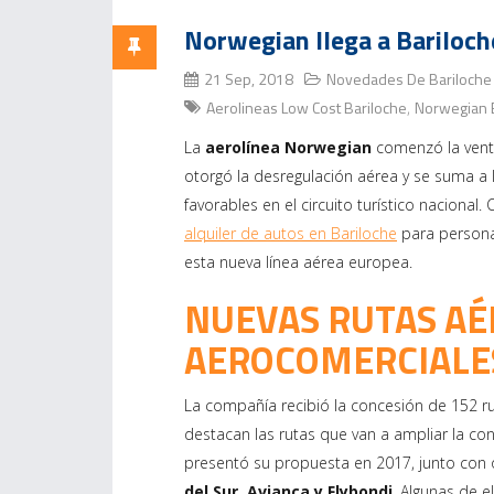
Norwegian llega a Bariloch
21 Sep, 2018
Novedades De Bariloche
Aerolineas Low Cost Bariloche
Norwegian 
,
La
aerolínea Norwegian
comenzó la venta
otorgó la desregulación aérea y se suma a 
favorables en el circuito turístico nacional
alquiler de autos en Bariloche
para persona
esta nueva línea aérea europea.
NUEVAS RUTAS AÉ
AEROCOMERCIALE
La compañía recibió la concesión de 152 ru
destacan las rutas que van a ampliar la con
presentó su propuesta en 2017, junto con
del Sur, Avianca y Flybondi
. Algunas de e