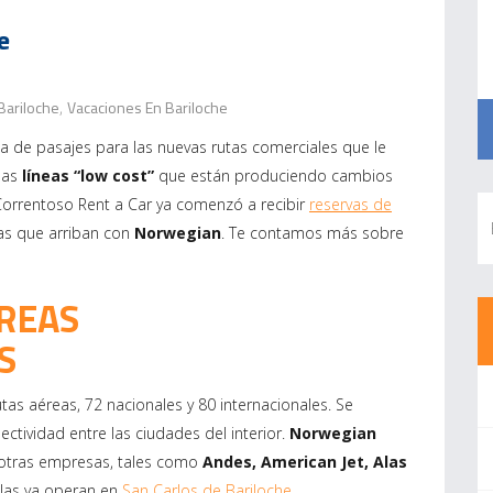
e
Bariloche
Vacaciones En Bariloche
,
 de pasajes para las nuevas rutas comerciales que le
las
líneas “low cost”
que están produciendo cambios
. Correntoso Rent a Car ya comenzó a recibir
reservas de
s que arriban con
Norwegian
. Te contamos más sobre
REAS
S
tas aéreas, 72 nacionales y 80 internacionales. Se
ectividad entre las ciudades del interior.
Norwegian
 otras empresas, tales como
Andes, American Jet, Alas
llas ya operan en
San Carlos de Bariloche
.