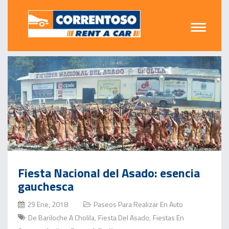
Fiesta Nacional del Asado: esencia
gauchesca
29 Ene, 2018
Paseos Para Realizar En Auto
De Bariloche A Cholila
Fiesta Del Asado
Fiestas En
,
,