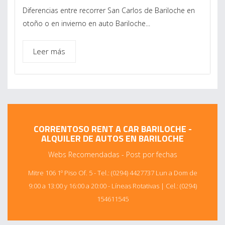
Diferencias entre recorrer San Carlos de Bariloche en
otoño o en invierno en auto Bariloche...
Leer más
CORRENTOSO RENT A CAR BARILOCHE -
ALQUILER DE AUTOS EN BARILOCHE
Webs Recomendadas
-
Post por fechas
Mitre 106 1º Piso Of. 5 - Tel.: (0294) 4427737 Lun a Dom de
9:00 a 13:00 y 16:00 a 20:00 - Líneas Rotativas | Cel.: (0294)
154611545