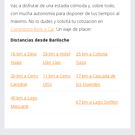
Vas a disfrutar de una estadía cómoda y, sobre todo,
con mucha autonomía para disponer de tus tiempos al
máximo. No lo dudes y solicitá tu cotización en
Correntoso Rent a Car
. Un viaje de placer.
Distancias desde Bariloche
16 km a Dina
26 km a Hotel
25 km a Colonia
Huapi
Llao Llao
Suiza
20 km a Cerro
11 km a Cerro
17 km a Cascada de
Catedral
Otto
los Duendes
40 km a Lago
67 km a Lago Steffen
Mascardi