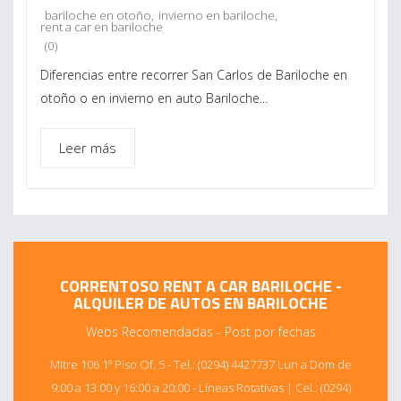
bariloche en otoño
,
invierno en bariloche
,
rent a car en bariloche
(0)
Diferencias entre recorrer San Carlos de Bariloche en
otoño o en invierno en auto Bariloche...
Leer más
CORRENTOSO RENT A CAR BARILOCHE -
ALQUILER DE AUTOS EN BARILOCHE
Webs Recomendadas
-
Post por fechas
Mitre 106 1º Piso Of. 5 - Tel.: (0294) 4427737 Lun a Dom de
9:00 a 13:00 y 16:00 a 20:00 - Líneas Rotativas | Cel.: (0294)