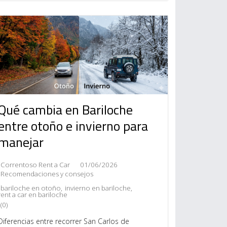
Qué cambia en Bariloche
entre otoño e invierno para
manejar
Correntoso Rent a Car
01/06/2026
Recomendaciones y consejos
bariloche en otoño
,
invierno en bariloche
,
rent a car en bariloche
(0)
Diferencias entre recorrer San Carlos de