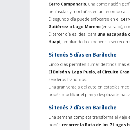
Cerro Campanario
, una combinación perfe
penínsulas y montañas en un recorrido acc
El segundo día puede enfocarse en el
Cerr
Gutiérrez o Lago Moreno
(en verano), c
El tercer día es ideal para
una escapada co
Huapi
, ampliando la experiencia sin recorr
Si tenés 5 días en Bariloche
Cinco días permiten sumar destinos más ex
El Bolsón y Lago Puelo, el Circuito Gran
senderos tranquilos.
Una gran ventaja del auto en estadías media
podés modificar el plan y desplazarte hac
Si tenés 7 días en Bariloche
Una semana completa transforma el viaje e
podés
recorrer la Ruta de los 7 Lagos 